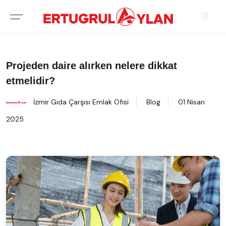
Hakkımızda
EKIBIMIZ
Projeden daire alırken nelere dikkat
etmelidir?
EMLAK SITELERIMIZ
İzmir Gıda Çarşısı Emlak Ofisi
Blog
01 Nisan
EMLAK OFISLERIMIZ
2025